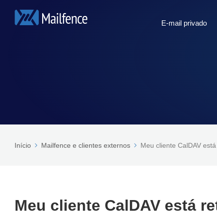
E-mail privado
Início
Mailfence e clientes externos
Meu cliente CalDAV está
Meu cliente CalDAV está r