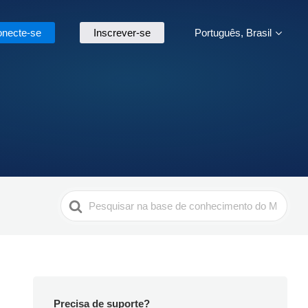
necte-se
Inscrever-se
Português, Brasil
Search
For
Precisa de suporte?