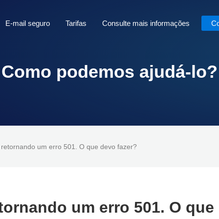
E-mail seguro
Tarifas
Consulte mais informações
Co
Como podemos ajudá-lo?
 retornando um erro 501. O que devo fazer?
etornando um erro 501. O que