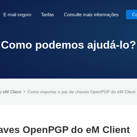
E-mail seguro
Tarifas
Consulte mais informações
Co
Como podemos ajudá-lo?
o eM Client
Como exportar o par de chaves OpenPGP do eM Client
haves OpenPGP do eM Client