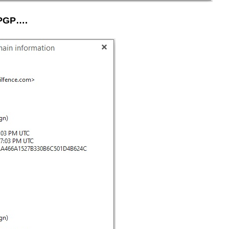
 PGP….