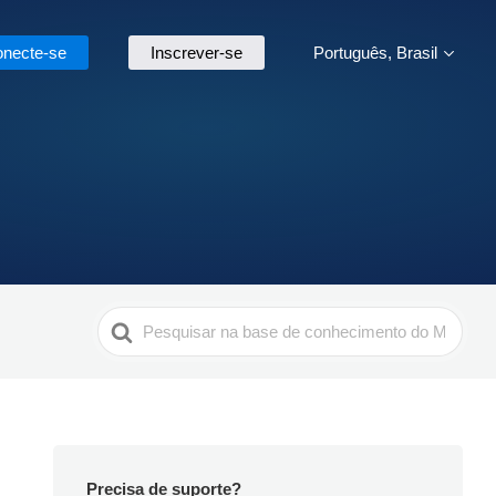
necte-se
Inscrever-se
Português, Brasil
Search
For
Precisa de suporte?