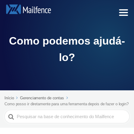
Como podemos ajudá-
lo?
Início
Gerenciamento de contas
Como posso ir diretamente para uma ferramenta depois de fazer o login?
Search
For