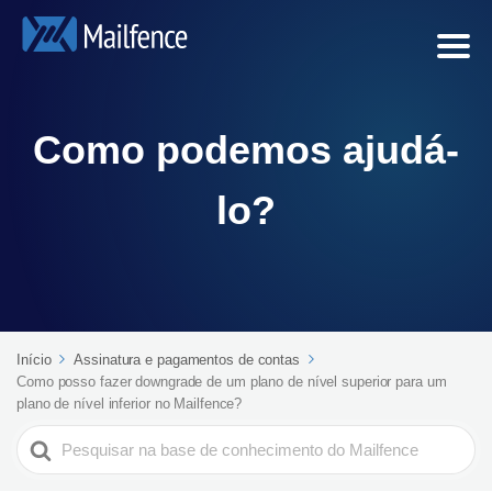
Como podemos ajudá-
lo?
Início
Assinatura e pagamentos de contas
Como posso fazer downgrade de um plano de nível superior para um
plano de nível inferior no Mailfence?
Search
For