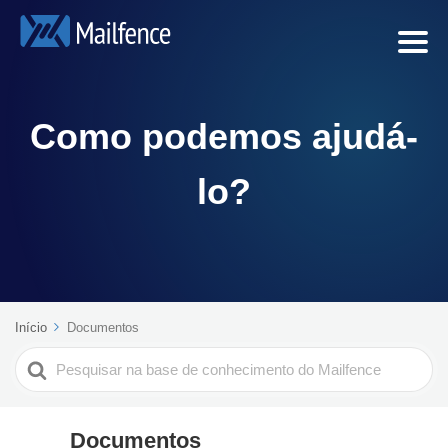
Como podemos ajudá-
lo?
Início
Documentos
Search
For
Documentos