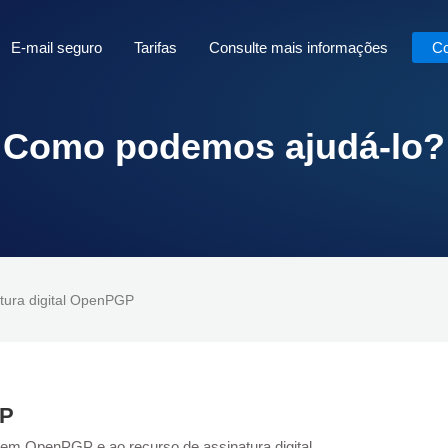
E-mail seguro
Tarifas
Consulte mais informações
Co
Como podemos ajudá-lo?
atura digital OpenPGP
GP
 em OpenPGP e ao recurso de assinatura digital.