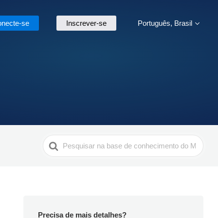
necte-se
Inscrever-se
Português, Brasil
Search
For
Precisa de mais detalhes?