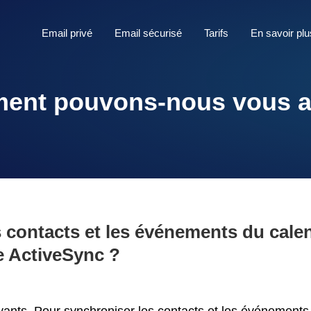
Email privé
Email sécurisé
Tarifs
En savoir plu
nt pouvons-nous vous a
contacts et les événements du calen
e ActiveSync ?
yants. Pour synchroniser les contacts et les événements d