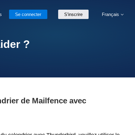
s
Se connecter
S’inscrire
Français
ider ?
drier de Mailfence avec
u calendrier avec Thunderbird, veuillez utiliser le