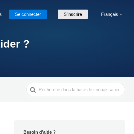
s
Se connecter
S’inscrire
Français
ider ?
Search
For
Besoin d’aide ?