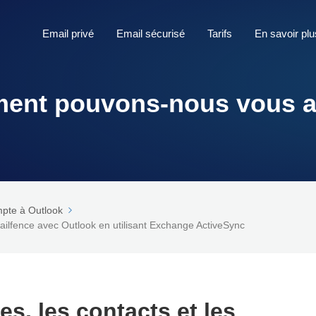
Email privé
Email sécurisé
Tarifs
En savoir plu
nt pouvons-nous vous a
pte à Outlook
 Mailfence avec Outlook en utilisant Exchange ActiveSync
es, les contacts et les