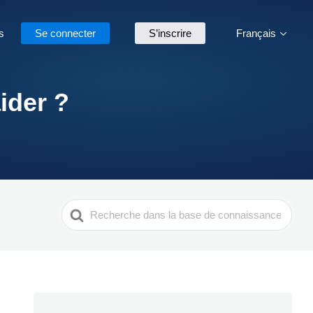
s
Se connecter
S’inscrire
Français
ider ?
Search
For