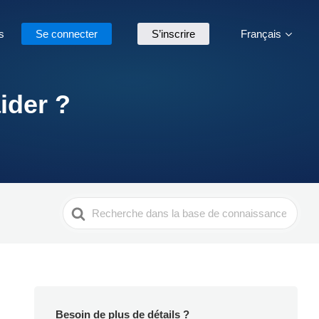
s
Se connecter
S’inscrire
Français
ider ?
Search
For
Besoin de plus de détails ?