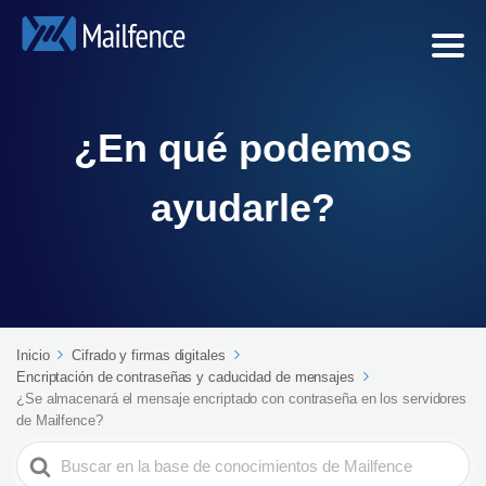
¿En qué podemos
ayudarle?
Inicio
Cifrado y firmas digitales
Encriptación de contraseñas y caducidad de mensajes
¿Se almacenará el mensaje encriptado con contraseña en los servidores
de Mailfence?
Search
For