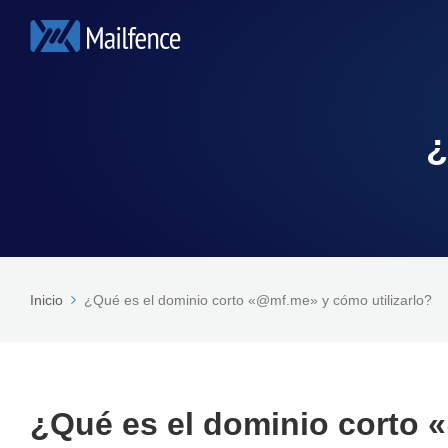
¿
Inicio
¿Qué es el dominio corto «@mf.me» y cómo utilizarlo?
¿Qué es el dominio corto 