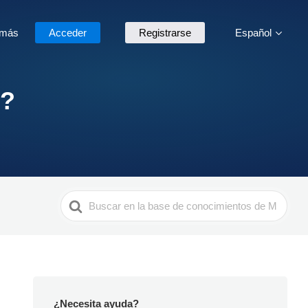
 más
Acceder
Registrarse
Español
e?
Search
For
¿Necesita ayuda?