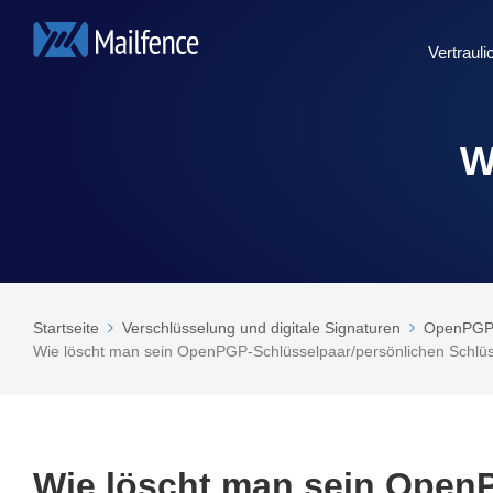
Vertraul
W
Startseite
Verschlüsselung und digitale Signaturen
OpenPGP-V
Wie löscht man sein OpenPGP-Schlüsselpaar/persönlichen Schlü
Wie löscht man sein Open