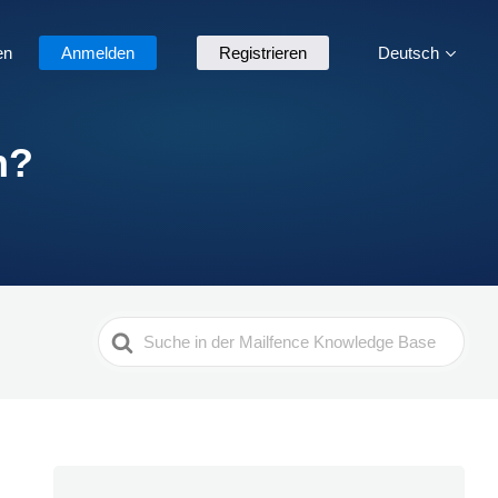
en
Anmelden
Registrieren
Deutsch
n?
Search
For