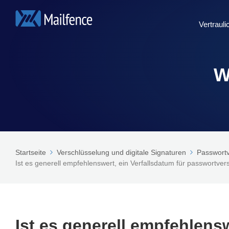
Vertraul
W
Startseite
Verschlüsselung und digitale Signaturen
Passwortv
Ist es generell empfehlenswert, ein Verfallsdatum für passwortve
Ist es generell empfehlensw